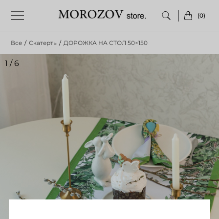
(0)
Все
/
Скатерть
/
ДОРОЖКА НА СТОЛ 50×150
1
/
6