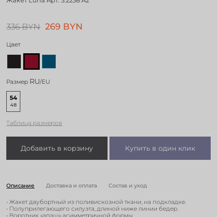
Жакет Luna Aрт: 3.2238 A2
269 BYN
336 BYN
Цвет
RU
Размер
/EU
54
48
Таблица размеров
Добавить в корзину
Купить в один клик
Описание
Доставка и оплата
Состав и уход
• Жакет двубортный из поливискозной ткани, на подкладке.
• Полуприлегающего силуэта, длиной ниже линии бедер.
• Воротник «апаш» асимметричной формы.