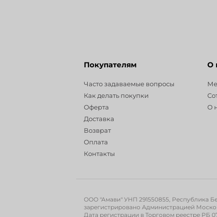
Покупателям
О
Часто задаваемые вопросы
Ме
Как делать покупки
Со
Оферта
О 
Доставка
Возврат
Оплата
Контакты
ООО "Амави" УНП 291550855, Республика Бела
зарегистрировано Администрацией Московск
Дата регистрации в Торговом реестре РБ 07