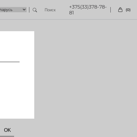
+375(33)378-78-
(0)
81