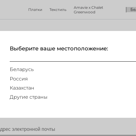
Amavie x Chalet
Платки
Текстиль
Greenwood
Выберите ваше местоположение:
404
Беларусь
Россия
Казахстан
Другие страны
ПОДПИШИТЕСЬ НА НАШУ РАССЫЛКУ
и получай первым информацию о наших скидках и спец предложениях