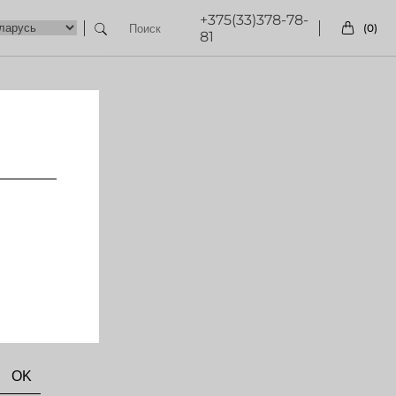
+375(33)378-78-
(0)
81