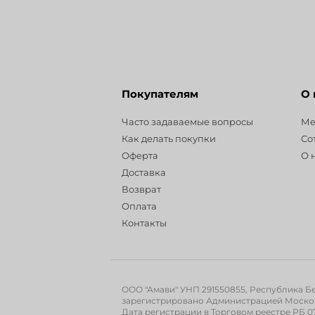
Покупателям
О
Часто задаваемые вопросы
Ме
Как делать покупки
Со
Оферта
О 
Доставка
Возврат
Оплата
Контакты
ООО "Амави" УНП 291550855, Республика Бела
зарегистрировано Администрацией Московск
Дата регистрации в Торговом реестре РБ 07