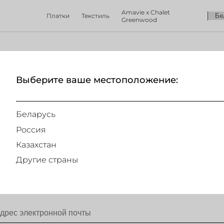
Amavie x Chalet
Платки
Текстиль
Greenwood
Выберите ваше местоположение:
404
Беларусь
Россия
Казахстан
Другие страны
ПОДПИШИТЕСЬ НА НАШУ РАССЫЛКУ
и получай первым информацию о наших скидках и спец предложениях