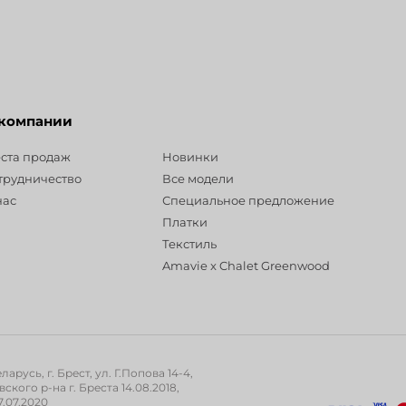
 компании
Разделы
ста продаж
Новинки
трудничество
Все модели
нас
Специальное предложение
Платки
Текстиль
Amavie x Chalet Greenwood
русь, г. Брест, ул. Г.Попова 14-4,
ого р-на г. Бреста 14.08.2018,
.07.2020