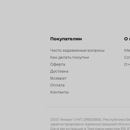
Покупателям
О
Часто задаваемые вопросы
Ме
Как делать покупки
Со
Оферта
О 
Доставка
Возврат
Оплата
Контакты
ООО "Амави" УНП 291550855, Республика Бела
зарегистрировано Администрацией Московск
Дата регистрации в Торговом реестре РБ 07