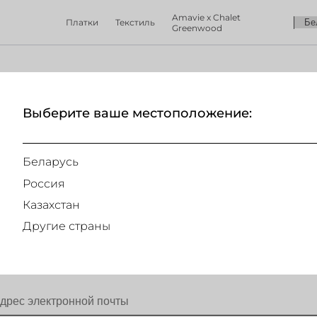
Amavie x Chalet
Платки
Текстиль
Greenwood
Выберите ваше местоположение:
404
Беларусь
Россия
Казахстан
Другие страны
ПОДПИШИТЕСЬ НА НАШУ РАССЫЛКУ
и получай первым информацию о наших скидках и спец предложениях