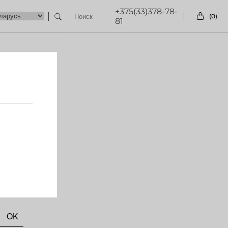
+375(33)378-78-
(0)
81