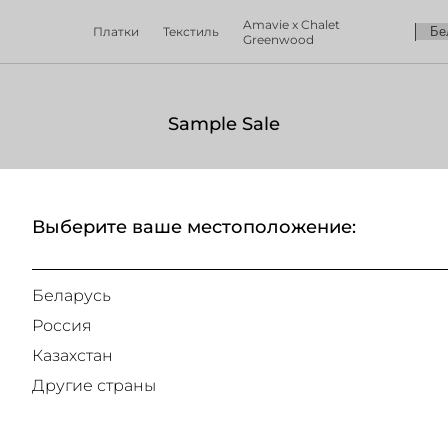
Amavie x Chalet
Платки
Текстиль
Greenwood
Sample Sale
Выберите ваше местоположение:
Sample Sale
Беларусь
Россия
Казахстан
Другие страны