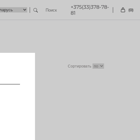
+375(33)378-78-
(0)
81
Сортировать