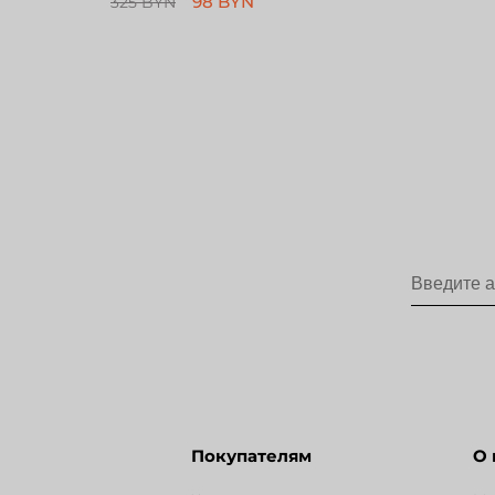
98 BYN
325 BYN
Покупателям
О